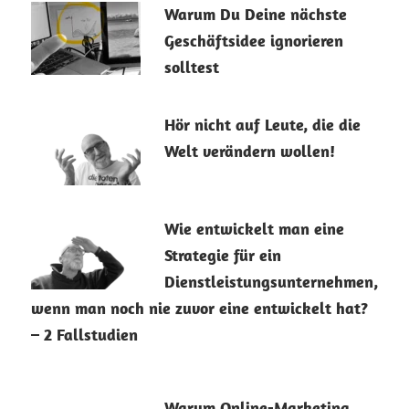
24. März 2026
Warum Du Deine nächste
Geschäftsidee ignorieren
solltest
19. März 2026
Hör nicht auf Leute, die die
Welt verändern wollen!
13. Januar 2026
Wie entwickelt man eine
Strategie für ein
Dienstleistungsunternehmen,
wenn man noch nie zuvor eine entwickelt hat?
– 2 Fallstudien
8. Januar 2026
Warum Online-Marketing