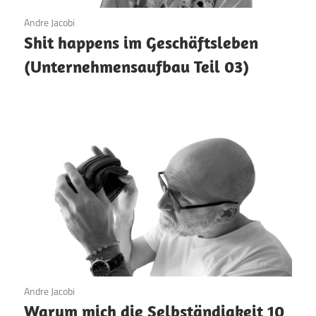
9. März 2026
Andre Jacobi
Shit happens im Geschäftsleben
(Unternehmensaufbau Teil 03)
5. März 2026
Andre Jacobi
Warum mich die Selbständigkeit 10