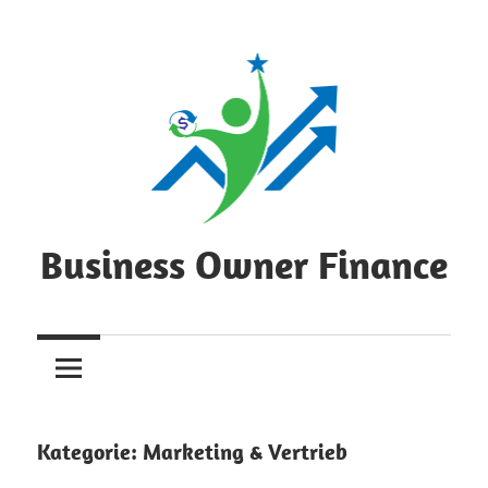
Zum
Inhalt
springen
Business Owner Finance
Finanzmanagement
für
Selbstständige
und
kleine
Kategorie:
Marketing & Vertrieb
Unternehmen