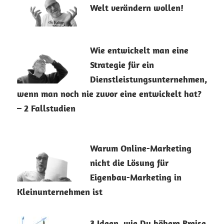
Welt verändern wollen!
13. Januar 2026
Wie entwickelt man eine
Strategie für ein
Dienstleistungsunternehmen,
wenn man noch nie zuvor eine entwickelt hat?
– 2 Fallstudien
8. Januar 2026
Warum Online-Marketing
nicht die Lösung für
Eigenbau-Marketing in
Kleinunternehmen ist
22. April 2024
3 Ideen, wie Du höhere Preise