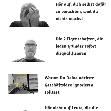
11. Februar 2026
Hör auf, dich selbst dafür
zu verachten, weil du
nichts machst
9. Januar 2026
Die 2 Eigenschaften, die
jeden Gründer sofort
disqualifizieren
24. März 2026
Warum Du Deine nächste
Geschäftsidee ignorieren
solltest
19. März 2026
Hör nicht auf Leute, die die